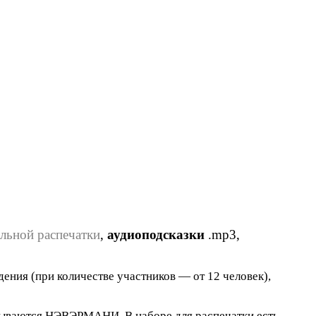
ельной распечатки
,
аудиоподсказки
.mp3,
ния (при количестве участников — от 12 человек),
азываются НЭВЭРМАНИ. В наборе для распечатки есть