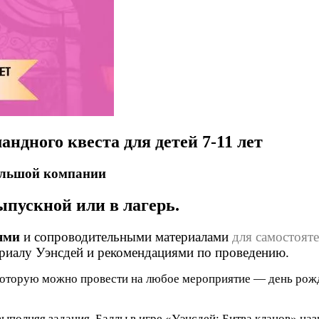
ндного квеста для детей 7-11 лет
большой компании
ыпускной или в лагерь.
ями
и сопроводительными материалами
для самостоят
риалу Уэнсдей и рекомендациями по проведению.
которую можно провести на любое мероприятие — день рожде
выполняя задания. Баллы в игре «Уэнсдей: Битва кланов» н