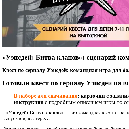
«Уэнсдей: Битва кланов»: сценарий кома
Квест по сериалу Уэнсдей: командная игра для 
Готовый квест по сериалу Уэнсдей на в
В наборе для скачивания
: карточки с задани
инструкция
с подробным описанием игры по се
«
Уэнсдей: Битва кланов
«
— это командная квест-игра, 
выпускной, в лагере…
Задача игроков
— заработать как можно больше баллов, 