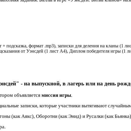
т + подсказка, формат .mp3), записки для деления на кланы (1 лис
редсказания от Уэнсдей (1 лист А4), Диплом победителя игры (1 
Уэнсдей" - на выпускной, в лагерь или на день ро
котором объявляется
миссия игры
.
ециальные записки, которые участники вытягивают случайны
гоны (как Аякс), Оборотни (как Энид) и Русалки (как Бьянка)
ра.