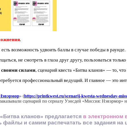
ложнения
.
 есть возможность удвоить баллы в случае победы в раунде.
щаться, не смотреть в глаза друг другу, пользоваться толь
й своими силами
, сценарий квеста «Битва кланов» — то, что
потребуется профессиональный ведущий. И главное — это инте
Нэвэрмор
» (
https://printkwest.ru/scenarij-kwesta-wednesday-mis
 заказывали сценарий по сериалу Уэнсдей «Миссия: Нэвэрмор» н
итва кланов» предлагается
в электронном 
ать файлы и самим распечатать все задания на