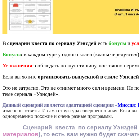
В
сценарии квеста по сериалу Уэнсдей
есть
бонусы
и
ус
Бонусы
:
в каждом туре у одного клана (кланы чередуются)
Усложнения
: соблюдать полную тишину, постоянно переме
Если вы хотите
организовать выпускной в стиле Уэнсде
Это не затратно. Это не отнимет много сил и времени. Не 
теме сериала «Уэнсдей».
Данный сценарий является адаптацией сценария «
Миссия: 
изменены ответы. И сама структура совершенно иная. Если вы
одновременно похожие и очень разные программы.
Сценарий квеста по сериалу Уэнздей «Б
материалов
), то есть вам нужно будет скач