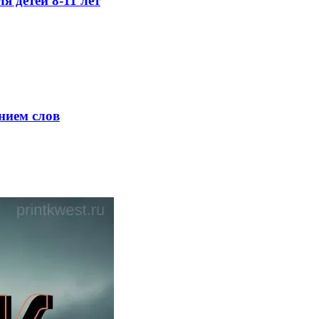
я детей 8-11 лет
нием слов