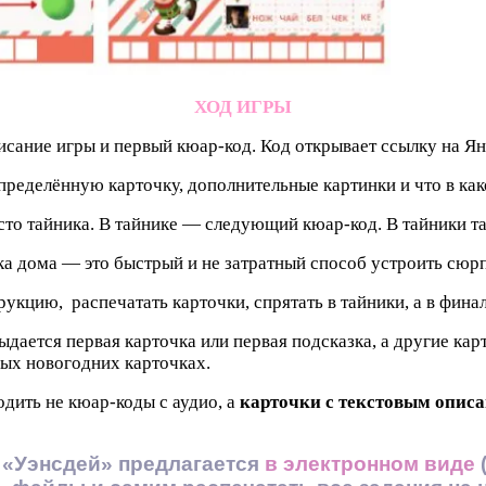
ХОД ИГРЫ
исание игры и первый кюар-код. Код открывает ссылку на Ян
пределённую карточку, дополнительные картинки и что в как
место тайника. В тайнике — следующий кюар-код. В тайники
ка дома — это быстрый и не затратный способ устроить сюр
рукцию, распечатать карточки, спрятать в тайники, а в фина
выдается первая карточка или первая подсказка, а другие кар
вых новогодних карточках.
одить не кюар-коды с аудио, а
карточки с текстовым опис
Уэнсдей» предлагается
в электронном виде