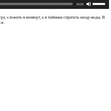
Использу
00:00
клавиши
вверх/
вниз,
у, сложить в конверт, а в тайники спрятать кюар-коды. В
чтобы
ся.
увеличить
или
уменьшит
громкость